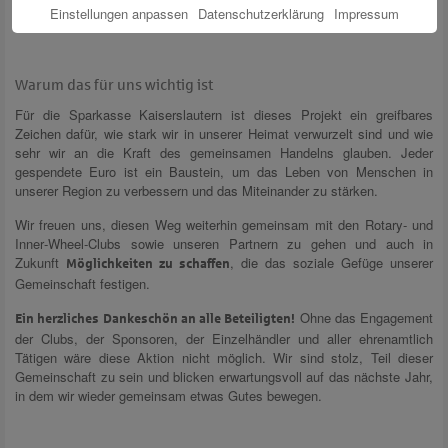
Kinderschutzbund Kaiserslautern‑Kusel e.V.
– Kinderschutz und
Einstellungen anpassen
Datenschutzerklärung
Impressum
Prävention
Warum das für uns wichtig ist
Für die Sparkasse Kaiserslautern ist dieses Projekt ein greifbares
Zeichen dafür, wie stark wir in unserer Heimat verwurzelt sind und wie
sehr wir an die Kraft des gemeinsamen Handelns glauben. Jeder
gespendete Euro ist ein Baustein, um das Leben von Menschen in
unserer Region zu verbessern und das Miteinander zu stärken.
Wir freuen uns, diesen Weg weiterhin gemeinsam mit den Rotary‑ und
Inner‑Wheel‑Clubs sowie unseren Partnern zu gehen und auch in
Zukunft
, die das soziale Gefüge unserer
Möglichkeiten zu schaffen
Gemeinschaft festigen.
Ohne das Engagement
Ein herzliches Dankeschön an alle Beteiligten!
der Clubs, der Sponsoren, der Einzelhändler und aller ehrenamtlich
Tätigen wäre diese Aktion nicht möglich. Wir sind stolz, Teil dieser
Gemeinschaft zu sein und blicken erwartungsvoll auf das nächste Jahr,
in dem wir wieder gemeinsam etwas Gutes bewegen.