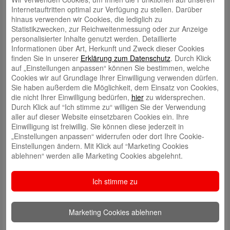
etwas Besonderes zu machen“
, fügte
, Präsidentin
Simone Naumann
Internetauftritten optimal zur Verfügung zu stellen. Darüber
des
Inner Wheel Clubs Kaiserslautern
, hinzu.
hinaus verwenden wir Cookies, die lediglich zu
Statistikzwecken, zur Reichweitenmessung oder zur Anzeige
„Es liegt uns am Herzen, soziales Engagement in unserer Region zu
personalisierter Inhalte genutzt werden. Detaillierte
fördern“
, erklärte unsere Marketingleiterin
Andrea Brunnett.
Informationen über Art, Herkunft und Zweck dieser Cookies
finden Sie in unserer
Erklärung zum Datenschutz
. Durch Klick
Wohin das Geld fließt
auf „Einstellungen anpassen“ können Sie bestimmen, welche
Cookies wir auf Grundlage Ihrer Einwilligung verwenden dürfen.
Die gesammelten Mittel wurden in diesem Jahr an folgende
Sie haben außerdem die Möglichkeit, dem Einsatz von Cookies,
Einrichtungen und Projekte verteilt:
die nicht Ihrer Einwilligung bedürfen,
hier
zu widersprechen.
Mehrgenerationenhaus Ramstein‑Miesenbach
Durch Klick auf “Ich stimme zu“ willigen Sie der Verwendung
– Gemeinschafts‑
aller auf dieser Website einsetzbaren Cookies ein. Ihre
und Betreuungsangebote
Einwilligung ist freiwillig. Sie können diese jederzeit in
Verein Lichtblick e.V. Kaiserslautern
– Soziale Initiativen
„Einstellungen anpassen“ widerrufen oder dort Ihre Cookie-
Verein Mama/Papa hat Krebs Kaiserslautern e.V.
– Familienhilfe
Einstellungen ändern. Mit Klick auf “Marketing Cookies
bei Krebserkrankungen
ablehnen“ werden alle Marketing Cookies abgelehnt.
Projekt Schwimmkurse für Kinder in Kaiserslautern
– Sport‑ und
Sicherheitsförderung
Ich stimme zu
Landstuhler Elterninitiative krebskranker Kinder
– Unterstützung
betroffener Familien
Kinder im Frauenhaus Kaiserslautern
– Schutz und Betreuung
Marketing Cookies ablehnen
Helferkreis Kalkofen
– Nachbarschaftshilfe