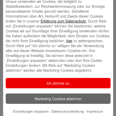
brachten die Sternsinger festliche Stimmung in die Kundenhalle. Sie
hinaus verwenden wir Cookies, die lediglich zu
erfreuten sowohl unsere Mitarbeitenden als auch die anwesenden
Statistikzwecken, zur Reichweitenmessung oder zur Anzeige
Kund:innen mit Liedern und Gedichten, bevor sie den traditionellen
personalisierter Inhalte genutzt werden. Detaillierte
Segen über unser Haus sprachen.
Informationen über Art, Herkunft und Zweck dieser Cookies
finden Sie in unserer
Erklärung zum Datenschutz
. Durch Klick
Christian Brenk, Leiter der Filialdirektion Am Altenhof, sowie Nicole
auf „Einstellungen anpassen“ können Sie bestimmen, welche
Stich, Teamleiterin Kundenberatung, und Frank Seibert, Leiter
Cookies wir auf Grundlage Ihrer Einwilligung verwenden dürfen.
Komfortkundenberatung und Kundenservice, hießen die Sternsinger
Sie haben außerdem die Möglichkeit, dem Einsatz von Cookies,
herzlich willkommen und überreichten eine Spende für die karitative
die nicht Ihrer Einwilligung bedürfen,
hier
zu widersprechen.
Aktion.
Durch Klick auf “Ich stimme zu“ willigen Sie der Verwendung
aller auf dieser Website einsetzbaren Cookies ein. Ihre
Damit die Kinder gestärkt zu ihrem nächsten Ziel aufbrechen konnten,
Einwilligung ist freiwillig. Sie können diese jederzeit in
luden wir sie in unserer Kundenhalle zu Säften und Brezeln ein. Als
„Einstellungen anpassen“ widerrufen oder dort Ihre Cookie-
kleines Dankeschön für ihren Einsatz erhielten sie außerdem ein
Einstellungen ändern. Mit Klick auf “Marketing Cookies
Präsent.
ablehnen“ werden alle Marketing Cookies abgelehnt.
Wir bedanken uns bei den Sternsingern für ihren Besuch und wünschen
ihnen weiterhin viel Erfolg bei ihrem Engagement für eine bessere
Ich stimme zu
Zukunft.
Marketing Cookies ablehnen
Schreibe einen Kommentar
Deine E-Mail-Adresse wird nicht veröffentlicht.
Erforderliche Felder
Einstellungen anpassen
Datenschutzerklärung
Impressum
sind mit
*
markiert