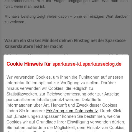
zusammenhalten. Wie mit Fragen umgegangen wird. Wie man sich
fühlt, wenn man neu ist.
Michaels Leistung zeigt vieles davon – ohne ein einziges Wort darüber
zu verlieren.
Warum ein starkes Mindset deinen Einstieg bei der Sparkasse
Kaiserslautern leichter macht
Viele junge Menschen fragen sich, woran man einen Arbeitgeber
erkennt, der zu einem passt. Die Antwort liegt selten in Werbetexten
sparkasse-kl.sparkasseblog.de
Cookie Hinweis für
oder Broschüren. Sie liegt in den Menschen. In ihrem Verhalten. In
ihrem Mindset.
Wir verwenden Cookies, um Ihnen die Funktionen auf unseren
Ein 100-Kilometer-Weg zeigt, wie jemand mit Druck, langen Phasen und
Internetauftritten optimal zur Verfügung zu stellen. Darüber
Unsicherheiten umgeht. Nicht perfekt, sondern verlässlich. Und genau
hinaus verwenden wir Cookies, die lediglich zu
diese Art von Ruhe findet man hier jeden Tag.
Statistikzwecken, zur Reichweitenmessung oder zur Anzeige
personalisierter Inhalte genutzt werden. Detaillierte
Du musst bei uns keine extremen Strecken laufen. Kein Test. Kein
Informationen über Art, Herkunft und Zweck dieser Cookies
Wettbewerb. Keine Rekorde. Aber du wirst Menschen treffen, die
finden Sie in unserer
Erklärung zum Datenschutz
. Durch Klick
dranbleiben. Die dir den Einstieg leichter machen. Die verstehen, wie es
auf „Einstellungen anpassen“ können Sie bestimmen, welche
sich anfühlt, neu zu sein, und die gemeinsam dafür sorgen, dass du
Cookies wir auf Grundlage Ihrer Einwilligung verwenden dürfen.
deinen eigenen Weg findest.
Sie haben außerdem die Möglichkeit, dem Einsatz von Cookies,