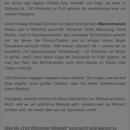
bei denen das eigene Umfeld kurz innehält und fragt, ob alles in
Ordnung ist. 100 Kilometer zu Fuß gehören da zweifelsohne eher zur
zweiten Kategorie.
Unser Kollege Michael Simonis hat diese Strecke beim
Mammutmarsch
dieses Jahr in München geschafft. Komplett. Ohne Abkürzung. Ohne
Shuttle. Und im Sparkassentrikot, das unterwegs Schrittzahlen erreicht
hat, bei denen die Fitness-Tracker von so einigen schon längst
Feierabend gemacht hätten. Wer einmal versucht hat – nennen wir es
freundlich „mit überschaubarer Vorbereitung“ – 20 Kilometer am Stück
zu gehen, weiß, dass relativ zügig die Diskussion im Kopf beginnt, ob
man den Rest des Wochenendes nicht doch besser im Sitzen oder
Liegen verbringt.
100 Kilometer dagegen bewegen etwas anderes. Sie zeigen, wie jemand
Ziele angeht, ohne großes Tamtam, aber mit einem bemerkenswert
klaren Mindset.
Und genau deshalb möchte ich diese Geschichte von Michael erzählen.
Nicht, weil es um sportliche Rekorde geht, sondern weil ein Moment
sichtbar wird, der etwas über uns als Sparkasse verrät.
Was ein „100 Kilometer Mindset“ ausmacht und warum es