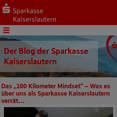
Der Blog der Sparkasse
Kaiserslautern
Das „100 Kilometer Mindset“ – Was es
über uns als Sparkasse Kaiserslautern
verrät…