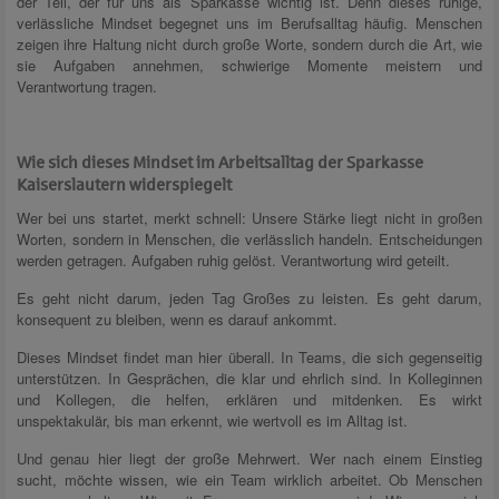
der Teil, der für uns als Sparkasse wichtig ist. Denn dieses ruhige,
verlässliche Mindset begegnet uns im Berufsalltag häufig. Menschen
zeigen ihre Haltung nicht durch große Worte, sondern durch die Art, wie
sie Aufgaben annehmen, schwierige Momente meistern und
Verantwortung tragen.
Wie sich dieses Mindset im Arbeitsalltag der Sparkasse
Kaiserslautern widerspiegelt
Wer bei uns startet, merkt schnell: Unsere Stärke liegt nicht in großen
Worten, sondern in Menschen, die verlässlich handeln. Entscheidungen
werden getragen. Aufgaben ruhig gelöst. Verantwortung wird geteilt.
Es geht nicht darum, jeden Tag Großes zu leisten. Es geht darum,
konsequent zu bleiben, wenn es darauf ankommt.
Dieses Mindset findet man hier überall. In Teams, die sich gegenseitig
unterstützen. In Gesprächen, die klar und ehrlich sind. In Kolleginnen
und Kollegen, die helfen, erklären und mitdenken. Es wirkt
unspektakulär, bis man erkennt, wie wertvoll es im Alltag ist.
Und genau hier liegt der große Mehrwert. Wer nach einem Einstieg
sucht, möchte wissen, wie ein Team wirklich arbeitet. Ob Menschen