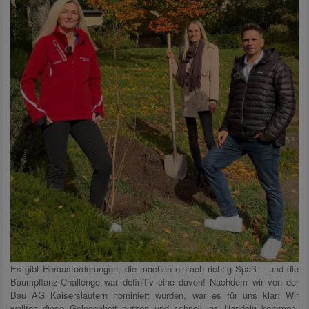
Es gibt Herausforderungen, die machen einfach richtig Spaß – und die
Baumpflanz-Challenge war definitiv eine davon! Nachdem wir von der
Bau AG Kaiserslautern nominiert wurden, war es für uns klar: Wir
wollten diese Gelegenheit nutzen und schnell ins Handeln kommen.