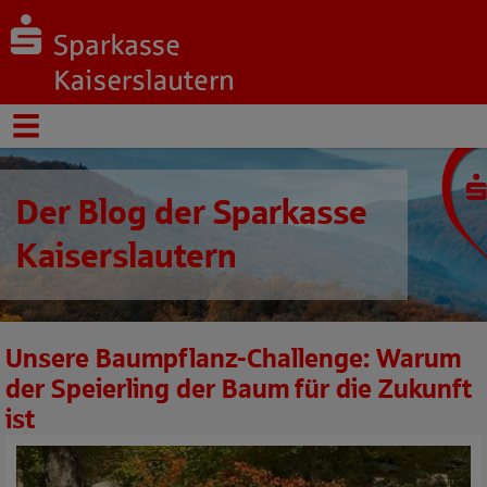
Der Blog der Sparkasse
Kaiserslautern
Unsere Baumpflanz-Challenge: Warum
der Speierling der Baum für die Zukunft
ist