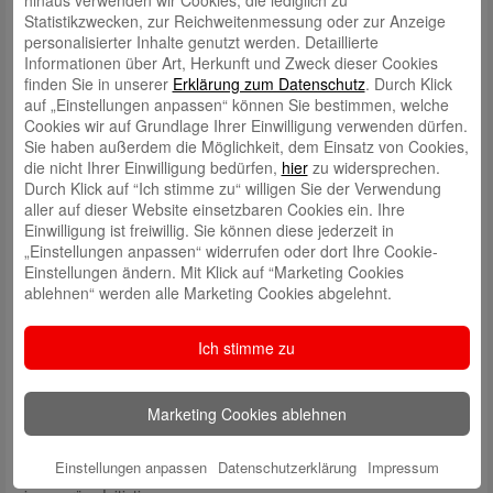
Kombination aus nachhaltigen Praktiken und digitalen Innovationen ist
Statistikzwecken, zur Reichweitenmessung oder zur Anzeige
für uns der Schlüssel zu einer zukunftsfähigen Wirtschaft.
personalisierter Inhalte genutzt werden. Detaillierte
Informationen über Art, Herkunft und Zweck dieser Cookies
Der Speierling symbolisiert diese Philosophie perfekt: Er wächst in der
finden Sie in unserer
Erklärung zum Datenschutz
. Durch Klick
Region, genau wie wir als Sparkasse in der digitalen Welt weiter
auf „Einstellungen anpassen“ können Sie bestimmen, welche
wachsen – mit einem klaren Fokus auf Ressourcenschonung und
Cookies wir auf Grundlage Ihrer Einwilligung verwenden dürfen.
Nachhaltigkeit.
Sie haben außerdem die Möglichkeit, dem Einsatz von Cookies,
die nicht Ihrer Einwilligung bedürfen,
hier
zu widersprechen.
Unsere Nominierung und die nächste Herausforderung
Durch Klick auf “Ich stimme zu“ willigen Sie der Verwendung
Ein großes Dankeschön an die Bau AG Kaiserslautern, die uns für die
aller auf dieser Website einsetzbaren Cookies ein. Ihre
Baumpflanzchallenge nominiert hat! Jetzt geht die Herausforderung
Einwilligung ist freiwillig. Sie können diese jederzeit in
weiter: Wir nominieren das
, die
„Einstellungen anpassen“ widerrufen oder dort Ihre Cookie-
42 Kaiserslautern
RPTU
und das
. Lasst
Einstellungen ändern. Mit Klick auf “Marketing Cookies
Kaiserslautern-Landau
Pfalztheater Kaiserslautern
ablehnen“ werden alle Marketing Cookies abgelehnt.
uns gemeinsam weitere Bäume pflanzen und damit einen positiven
Beitrag zu einer grüneren Zukunft leisten.
Ich stimme zu
Gemeinsam für eine grünere Zukunft
Nachhaltigkeit betrifft uns alle, und es liegt in der Verantwortung jedes
Einzelnen, aktiv zu werden. Wir bei der Sparkasse Kaiserslautern sind
Marketing Cookies ablehnen
stolz darauf, Teil dieser Bewegung zu sein und möchten auch unsere
Kundinnen und Kunden ermutigen, in nachhaltige Projekte zu
Einstellungen anpassen
Datenschutzerklärung
Impressum
investieren – sei es durch nachhaltige Finanzprodukte oder durch