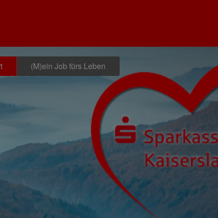
t
(M)ein Job fürs Leben