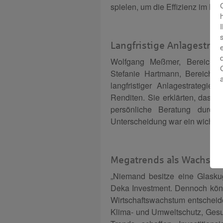
spielen, um die Effizienz im Ber
Langfristige Anlagestrat
Wolfgang Meßmer, Bereichsle
Stefanie Hartmann, Bereichsle
langfristiger Anlagestrategie
Renditen. Sie erklärten, dass K
persönliche Beratung durch
Unterscheidung war ein wichtige
Megatrends als Wachstu
„Niemand besitze eine Glaskuge
Deka Investment. Dennoch kön
Wirtschaftswachstum entscheiden
Klima- und Umweltschutz, Gesun