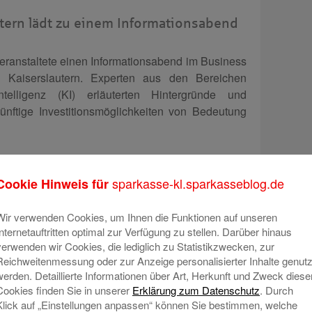
utern lädt zu einem Informationsabend
eranstaltete einen Informationsabend im Business
n Kaiserslautern. Experten aus den Bereichen
telligenz (KI) erläuterten Hintergründe und
ünftige Investitionsmöglichkeiten von Bedeutung
olle von KI
sparkasse-kl.sparkasseblog.de
Cookie Hinweis für
he Krisen, Kriege – wir leben in sehr unsicheren
Wir verwenden Cookies, um Ihnen die Funktionen auf unseren
standsmitglied der Sparkasse Kaiserslautern. Mit
Internetauftritten optimal zur Verfügung zu stellen. Darüber hinaus
ck volatile Aktienmärkte. Darüber hinaus wird die
verwenden wir Cookies, die lediglich zu Statistikzwecken, zur
hebliche Auswirkungen auf das Berufsleben in
Reichweitenmessung oder zur Anzeige personalisierter Inhalte genutz
 müssen sich auf weniger Fachkräfte einstellen,
werden. Detaillierte Informationen über Art, Herkunft und Zweck diese
rslautern mit ihren 770 Mitarbeitenden zutrifft. In
Cookies finden Sie in unserer
Erklärung zum Datenschutz
. Durch
stliche Intelligenz eine entscheidende Rolle
Klick auf „Einstellungen anpassen“ können Sie bestimmen, welche