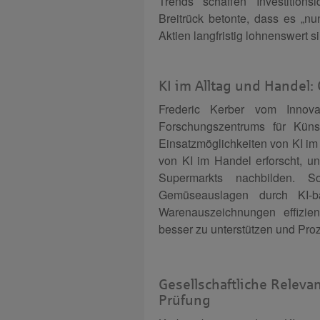
Trends schaffen Investition
Breitrück betonte, dass es „nu
Aktien langfristig lohnenswert si
KI im Alltag und Handel
Frederic Kerber vom Innova
Forschungszentrums für Künstli
Einsatzmöglichkeiten von KI im 
von KI im Handel erforscht, un
Supermarkts nachbilden.
Gemüseauslagen durch KI-ba
Warenauszeichnungen effizien
besser zu unterstützen und Pro
Gesellschaftliche Releva
Prüfung