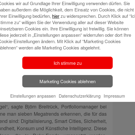
Cookies wir auf Grundlage Ihrer Einwilligung verwenden dürfen. Sie
ufsleben zu steigern.
haben außerdem die Möglichkeit, dem Einsatz von Cookies, die nicht
Ihrer Einwilligung bedürfen,
hier
zu widersprechen. Durch Klick auf “Ic
stimme zu“ willigen Sie der Verwendung aller auf dieser Website
egien und KI als Analyseinstrument
einsetzbaren Cookies ein. Ihre Einwilligung ist freiwillig. Sie können
diese jederzeit in „Einstellungen anpassen“ widerrufen oder dort Ihre
iter Wertpapier- und Vermögensberatung, und
Cookie-Einstellungen ändern. Mit Klick auf “Marketing Cookies
iterin Private Banking, betonten die Bedeutung
ablehnen“ werden alle Marketing Cookies abgelehnt.
n. Diese führen, ihrer Erfahrung nach, zu guten
I als Analyseinstrument eingesetzt wird, aber die
Ich stimme zu
 Menschen nicht ersetzen kann. Diese klare
r Bestandteil ihrer Ausführungen.
Marketing Cookies ablehnen
Einstellungen anpassen
Datenschutzerklärung
Impressum
mstreiber
l“, sagte Björn Breitrück, Portfoliomanager bei
ne man sieben Megatrends erkennen, die für das
d sind: Digitalisierung, Smart Cities, Sicherheit,
dheit, Konsum und Künstliche Intelligenz. Diese