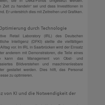
sideen, die in Deka-Fonds umgesetzt werden.
n Zeit zu handeln“ sei und dass Investitionen in
nd. Er unterstrich dies mit Zeitreihen und Grafiken.
: Optimierung durch Technologie
tive Retail Laboratory (IRL) des Deutschen
che Intelligenz (DFKI) stellte die vielfältigen
Alltag vor. Im IRL in Saarbrücken wird der Einsatz
ter anderem mit Demonstratoren, die Teile eines
 So kann das Management von Obst- und
siertes Bildverstehen und maschinenlesbare
ter gestaltet werden. Dies hilft, das Personal
zesse zu optimieren.
nz von KI und die Notwendigkeit der