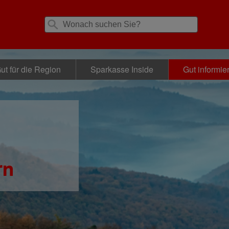
ut für die Region
Sparkasse Inside
Gut informier
rn